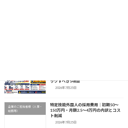
特定技能とは｜1号と2号の違い・対象16
企業のご担当者様（人事・
分野・受入れの流れと企業の要件
総務等）
2026年7月25日
在留期間更新許可申請書の書き方｜技人
企業のご担当者様（人事・
国・特定技能の記入ポイントと必要書類
総務等）
2026年7月25日
特定技能の自社支援、本当に得か損か｜
企業のご担当者様（人事・
年間180万円の委託費を見直す前にチェ
総務等）
ックすべき5項目
2026年7月25日
特定技能外国人の採用費用｜初期50〜
企業のご担当者様（人事・
150万円・月額2.5〜4万円の内訳とコス
総務等）
ト削減
2026年7月25日