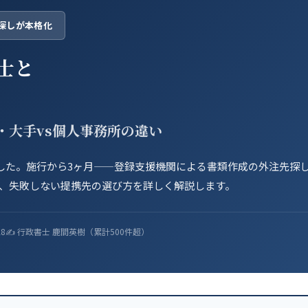
探しが本格化
士と
・大手vs個人事務所の違い
れました。施行から3ヶ月——登録支援機関による書類作成の外注先探
、失敗しない提携先の選び方を詳しく解説します。
8
✍️ 行政書士 鹿間英樹（累計500件超）