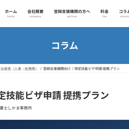
ホーム
会社概要
登録支援機関の方へ
料金
コラ
home
company
partner
fee
colum
コラム
担当者様（人事・総務等）
登録支援機関向け｜特定技能ビザ申請 提携プラン
定技能ビザ申請 提携プラン
書士しかま事務所