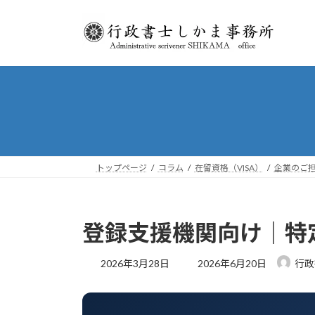
コ
ナ
ン
ビ
テ
ゲ
ン
ー
ツ
シ
へ
ョ
ス
ン
キ
に
ッ
移
プ
動
トップページ
コラム
在留資格（VISA）
企業のご
登録支援機関向け｜特
最
2026年3月28日
2026年6月20日
行政
終
更
新