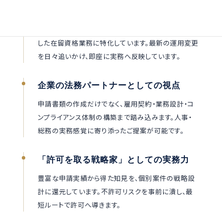
入管業務「専門」の事務所
他業務との兼業ではなく、特定技能・技人国を中心と
した在留資格業務に特化しています。最新の運用変更
を日々追いかけ、即座に実務へ反映しています。
企業の法務パートナーとしての視点
申請書類の作成だけでなく、雇用契約・業務設計・コ
ンプライアンス体制の構築まで踏み込みます。人事・
総務の実務感覚に寄り添ったご提案が可能です。
「許可を取る戦略家」としての実務力
豊富な申請実績から得た知見を、個別案件の戦略設
計に還元しています。不許可リスクを事前に潰し、最
短ルートで許可へ導きます。