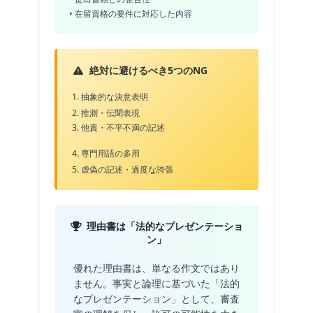
• 在留資格の要件に対応した内容
絶対に避けるべき5つのNG
1. 抽象的な決意表明
2. 推測・伝聞表現
3. 他責・不平不満の記述
4. 専門用語の多用
5. 虚偽の記述・過度な誇張
理由書は「法的なプレゼンテーショ
ン」
優れた理由書は、単なる作文ではあり
ません。事実と論理に基づいた「法的
なプレゼンテーション」として、審査