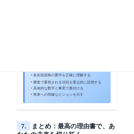
• 事業の将来性と成長計画
記載例
「母国で5年間IT企業を経営した経験を活かし、
日本市場向けのソフトウェア開発事業を立ち上
げます。初年度売上目標2,000万円、3年後には
従業員10名雇用を計画しています。資本金500万
円は自己資金であり、詳細は事業計画書をご参
照ください。」
在留資格別対応のポイント
• 各在留資格の要件を正確に理解する
• 審査で重視される項目を重点的に説明する
• 具体的な数字と事実で裏付ける
• 将来への明確なビジョンを示す
7.
まとめ：最高の理由書で、あ